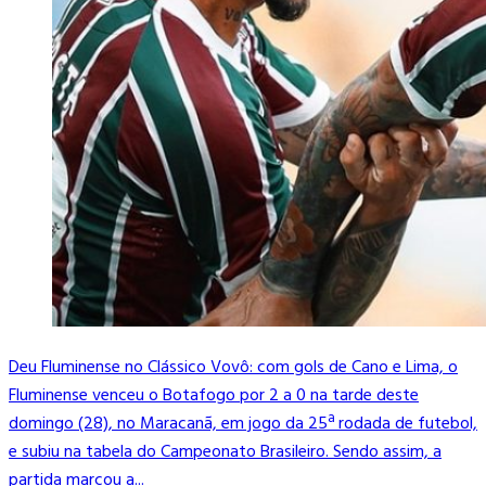
Deu Fluminense no Clássico Vovô: com gols de Cano e Lima, o
Fluminense venceu o Botafogo por 2 a 0 na tarde deste
domingo (28), no Maracanã, em jogo da 25ª rodada de futebol,
e subiu na tabela do Campeonato Brasileiro. Sendo assim, a
partida marcou a...